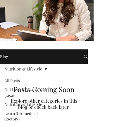
Blog
Nutrition & Lifestyle
All Posts
Posts Coming Soon
Gut Health لجهاز هضمي
صحي
Explore other categories in this
Nutrition & Lifestyle
blog or check back later.
Learn (for medical
doctors)